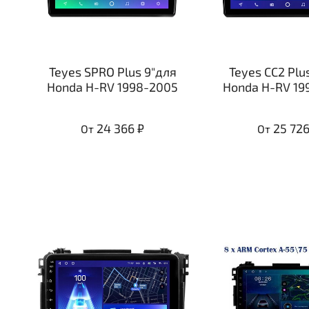
Teyes SPRO Plus 9"для
Teyes CC2 Plu
Honda H-RV 1998-2005
Honda H-RV 19
24 366 ₽
25 726
От
От