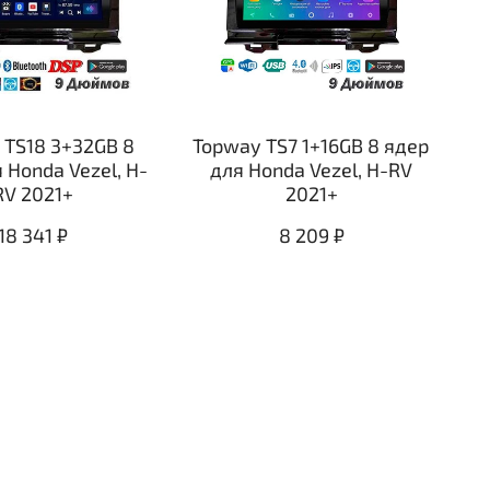
 TS18 3+32GB 8
Topway TS7 1+16GB 8 ядер
 Honda Vezel, H-
для Honda Vezel, H-RV
RV 2021+
2021+
18 341 ₽
8 209 ₽