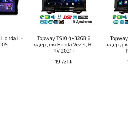
я Honda H-
Topway TS10 4+32GB 8
Topway
005
ядер для Honda Vezel, H-
ядер для
RV 2021+
19 721 ₽