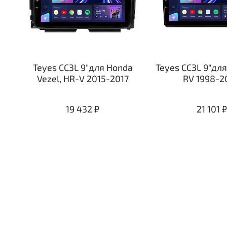
Teyes CC3L 9"для Honda
Teyes CC3L 9"дл
Vezel, HR-V 2015-2017
RV 1998-2
19 432 ₽
21 101 ₽