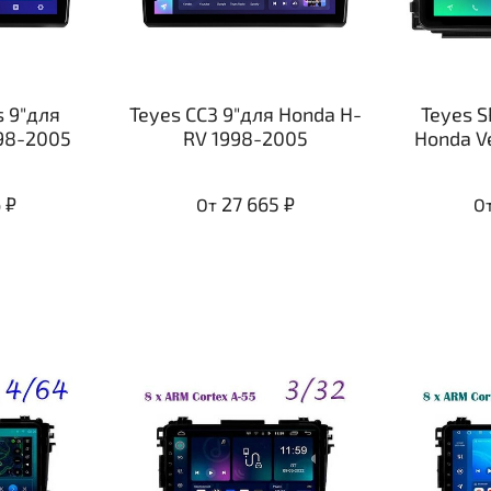
s 9"для
Teyes CC3 9"для Honda H-
Teyes S
98-2005
RV 1998-2005
Honda Ve
 ₽
27 665 ₽
От
О