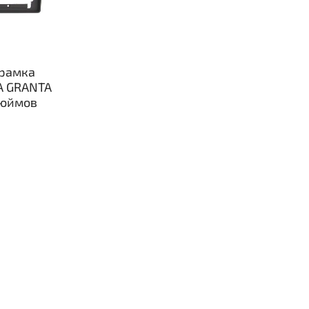
рамка
A GRANTA
дюймов