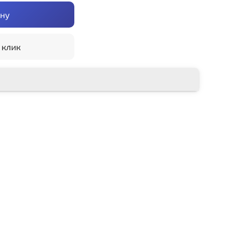
ину
 клик